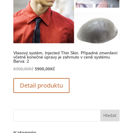
Vlasový systém, Injected Thin Skin. Případné zmenšení
včetně konečné úpravy je zahrnuto v ceně systému.
Barva: 2
Původní
Aktuální
6900,00
Kč
5900,00
Kč
cena
cena
byla:
je:
Detail produktu
6900,00Kč.
5900,00Kč.
Kategorie