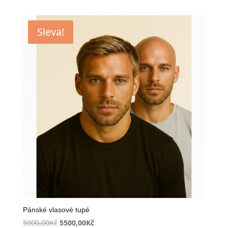
Sleva!
Pánské vlasové tupé
Původní
Aktuální
5900,00
Kč
5500,00
Kč