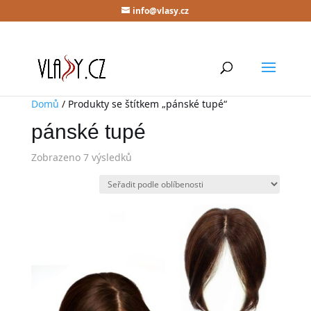
info@vlasy.cz
Domů
/ Produkty se štítkem „pánské tupé“
pánské tupé
Zobrazeno 7 výsledků