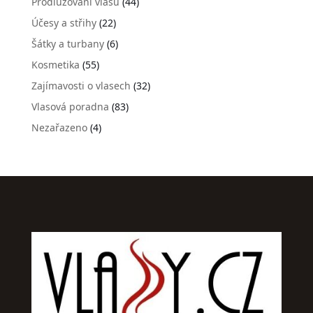
Prodlužování vlasů
(44)
Účesy a střihy
(22)
Šátky a turbany
(6)
Kosmetika
(55)
Zajímavosti o vlasech
(32)
Vlasová poradna
(83)
Nezařazeno
(4)