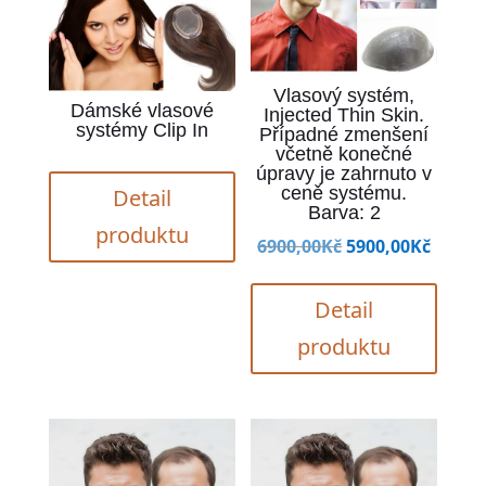
Vlasový systém,
Dámské vlasové
Injected Thin Skin.
systémy Clip In
Případné zmenšení
včetně konečné
úpravy je zahrnuto v
ceně systému.
Detail
Barva: 2
produktu
Původní
Aktuá
6900,00
Kč
5900,00
Kč
cena
cena
byla:
je:
Detail
6900,00Kč.
5900,0
produktu