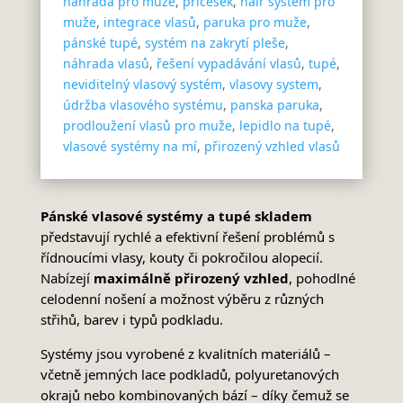
náhrada pro muže
,
příčesek
,
hair system pro
muže
,
integrace vlasů
,
paruka pro muže
,
pánské tupé
,
systém na zakrytí pleše
,
náhrada vlasů
,
řešení vypadávání vlasů
,
tupé
,
neviditelný vlasový systém
,
vlasovy system
,
údržba vlasového systému
,
panska paruka
,
prodloužení vlasů pro muže
,
lepidlo na tupé
,
vlasové systémy na mí
,
přirozený vzhled vlasů
Pánské vlasové systémy a tupé skladem
představují rychlé a efektivní řešení problémů s
řídnoucími vlasy, kouty či pokročilou alopecií.
Nabízejí
maximálně přirozený vzhled
, pohodlné
celodenní nošení a možnost výběru z různých
střihů, barev i typů podkladu.
Systémy jsou vyrobené z kvalitních materiálů –
včetně jemných lace podkladů, polyuretanových
okrajů nebo kombinovaných bází – díky čemuž se