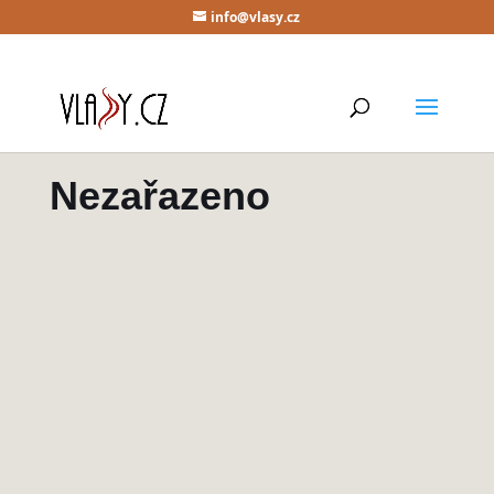
info@vlasy.cz
Nezařazeno
Keratin na
prodlužování vlasů –
aplikace, odstranění a
výběr správného typu
od
admin
|
18.3.2026
|
Nezařazeno
| 0 Comments