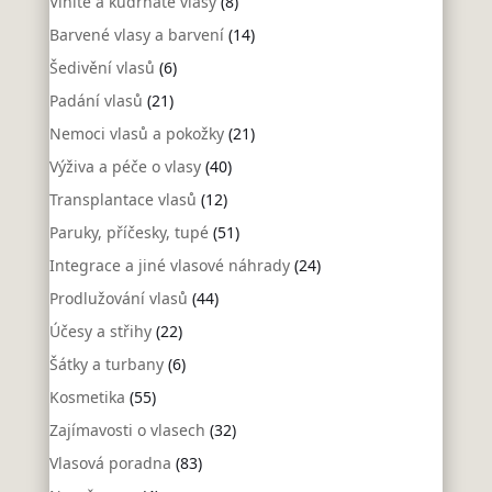
Vlnité a kudrnaté vlasy
(8)
Barvené vlasy a barvení
(14)
Šedivění vlasů
(6)
Padání vlasů
(21)
Nemoci vlasů a pokožky
(21)
Výživa a péče o vlasy
(40)
Transplantace vlasů
(12)
Paruky, příčesky, tupé
(51)
Integrace a jiné vlasové náhrady
(24)
Prodlužování vlasů
(44)
Účesy a střihy
(22)
Šátky a turbany
(6)
Kosmetika
(55)
Zajímavosti o vlasech
(32)
Vlasová poradna
(83)