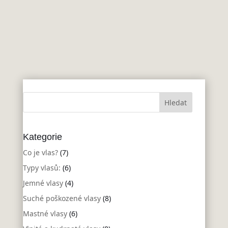
admin
Kategorie
Co je vlas?
(7)
Typy vlasů:
(6)
Jemné vlasy
(4)
Suché poškozené vlasy
(8)
Mastné vlasy
(6)