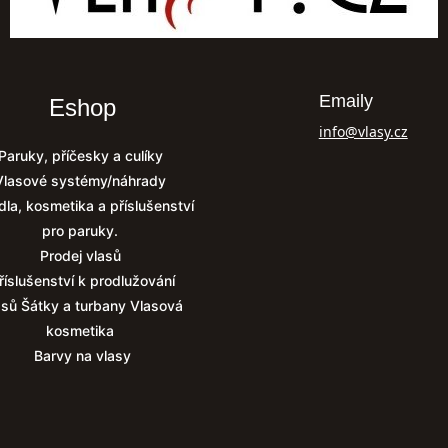
Emaily
Eshop
info@vlasy.cz
Paruky, příčesky a culíky
Vlasové systémy/náhrady
dla, kosmetika a příslušenství
pro paruky.
Prodej vlasů
říslušenství k prodlužování
asů
Šátky a turbany
Vlasová
kosmetika
Barvy na vlasy