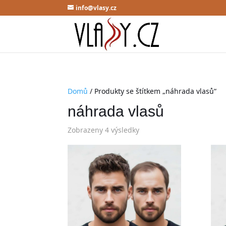
info@vlasy.cz
Domů
/ Produkty se štítkem „náhrada vlasů“
náhrada vlasů
Zobrazeny 4 výsledky