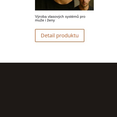
Výroba vlasových systémů pro
muže i ženy
Detail produktu