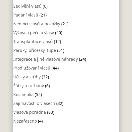
Šedivění vlasů
(6)
Padání vlasů
(21)
Nemoci vlasů a pokožky
(21)
Výživa a péče o vlasy
(40)
Transplantace vlasů
(12)
Paruky, příčesky, tupé
(51)
Integrace a jiné vlasové náhrady
(24)
Prodlužování vlasů
(44)
Účesy a střihy
(22)
Šátky a turbany
(6)
Kosmetika
(55)
Zajímavosti o vlasech
(32)
Vlasová poradna
(83)
Nezařazeno
(4)