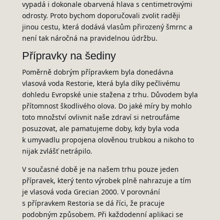
vypadá i dokonale obarvená hlava s centimetrovými
odrosty. Proto bychom doporučovali zvolit raději
jinou cestu, která dodává vlasům přirozený šmrnc a
není tak náročná na pravidelnou údržbu.
Přípravky na šediny
Poměrně dobrým přípravkem byla donedávna
vlasová voda Restorie, která byla díky pečlivému
dohledu Evropské unie stažena z trhu. Důvodem byla
přítomnost škodlivého olova. Do jaké míry by mohlo
toto množství ovlivnit naše zdraví si netroufáme
posuzovat, ale pamatujeme doby, kdy byla voda
k umyvadlu propojena olověnou trubkou a nikoho to
nijak zvlášť netrápilo.
V současné době je na našem trhu pouze jeden
přípravek, který tento výrobek plně nahrazuje a tím
je vlasová voda Grecian 2000. V porovnání
s přípravkem Restoria se dá říci, že pracuje
podobným způsobem. Při každodenní aplikaci se