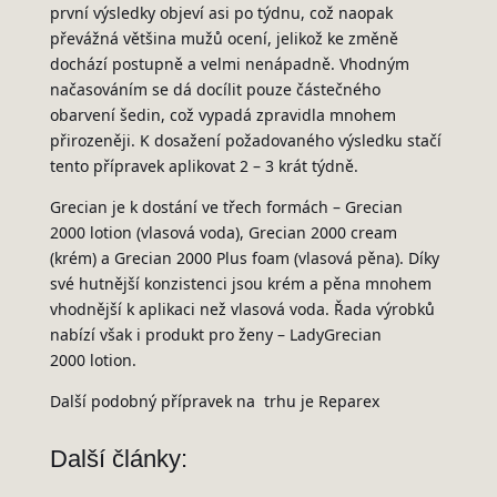
první výsledky objeví asi po týdnu, což naopak
převážná většina mužů ocení, jelikož ke změně
dochází postupně a velmi nenápadně. Vhodným
načasováním se dá docílit pouze částečného
obarvení šedin, což vypadá zpravidla mnohem
přirozeněji. K dosažení požadovaného výsledku stačí
tento přípravek aplikovat 2 – 3 krát týdně.
Grecian je k dostání ve třech formách – Grecian
2000 lotion (vlasová voda), Grecian 2000 cream
(krém) a Grecian 2000 Plus foam (vlasová pěna). Díky
své hutnější konzistenci jsou krém a pěna mnohem
vhodnější k aplikaci než vlasová voda. Řada výrobků
nabízí však i produkt pro ženy – LadyGrecian
2000 lotion.
Další podobný přípravek na trhu je Reparex
Další články: