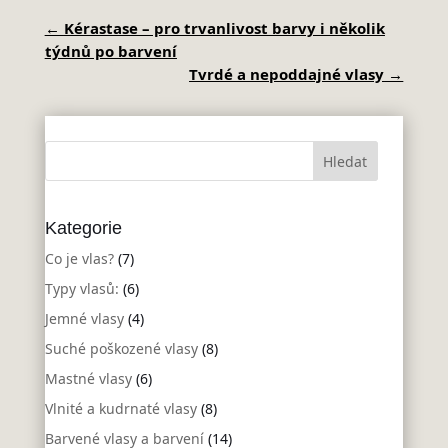
←
Kérastase – pro trvanlivost barvy i několik
týdnů po barvení
Tvrdé a nepoddajné vlasy
→
Kategorie
Co je vlas?
(7)
Typy vlasů:
(6)
Jemné vlasy
(4)
Suché poškozené vlasy
(8)
Mastné vlasy
(6)
Vlnité a kudrnaté vlasy
(8)
Barvené vlasy a barvení
(14)