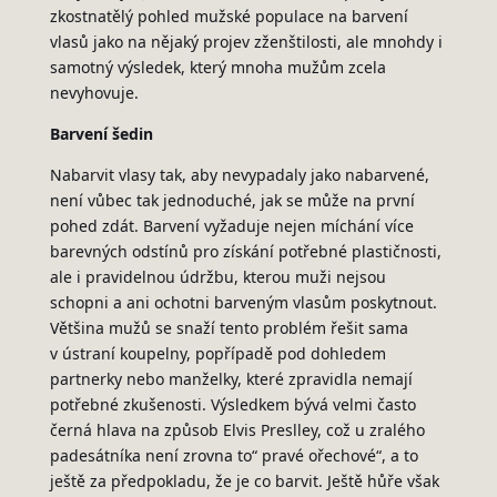
zkostnatělý pohled mužské populace na barvení
vlasů jako na nějaký projev zženštilosti, ale mnohdy i
samotný výsledek, který mnoha mužům zcela
nevyhovuje.
Barvení šedin
Nabarvit vlasy tak, aby nevypadaly jako nabarvené,
není vůbec tak jednoduché, jak se může na první
pohed zdát. Barvení vyžaduje nejen míchání více
barevných odstínů pro získání potřebné plastičnosti,
ale i pravidelnou údržbu, kterou muži nejsou
schopni a ani ochotni barveným vlasům poskytnout.
Většina mužů se snaží tento problém řešit sama
v ústraní koupelny, popřípadě pod dohledem
partnerky nebo manželky, které zpravidla nemají
potřebné zkušenosti. Výsledkem bývá velmi často
černá hlava na způsob Elvis Preslley, což u zralého
padesátníka není zrovna to“ pravé ořechové“, a to
ještě za předpokladu, že je co barvit. Ještě hůře však