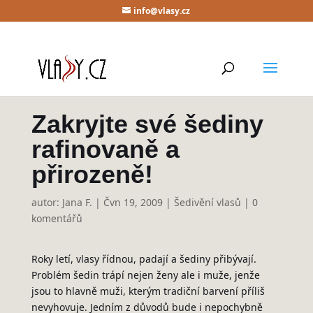
info@vlasy.cz
Zakryjte své šediny
rafinovaně a
přirozeně!
autor:
Jana F.
|
Čvn 19, 2009
|
Šedivění vlasů
|
0
komentářů
Roky letí, vlasy řídnou, padají a šediny přibývají.
Problém šedin trápí nejen ženy ale i muže, jenže
jsou to hlavně muži, kterým tradiční barvení příliš
nevyhovuje. Jedním z důvodů bude i nepochybně