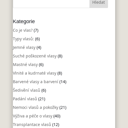
Kategorie
Co je vlas?
(7)
Typy vlasů:
(6)
Jemné vlasy
(4)
Suché poškozené vlasy
(8)
Mastné vlasy
(6)
Vlnité a kudrnaté vlasy
(8)
Barvené vlasy a barvení
(14)
Šedivění vlasů
(6)
Padání vlasů
(21)
Nemoci vlasů a pokožky
(21)
Výživa a péče o vlasy
(40)
Transplantace vlasů
(12)