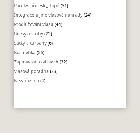
Paruky, příčesky, tupé
(51)
Integrace a jiné vlasové náhrady
(24)
Prodlužování vlasů
(44)
Účesy a střihy
(22)
Šátky a turbany
(6)
Kosmetika
(55)
Zajímavosti o vlasech
(32)
Vlasová poradna
(83)
Nezařazeno
(4)