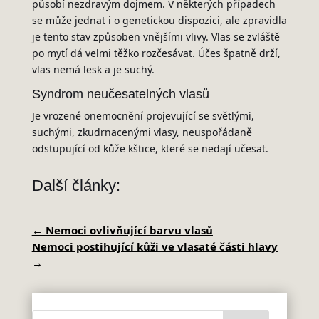
působí nezdravým dojmem. V některých případech
se může jednat i o genetickou dispozici, ale zpravidla
je tento stav způsoben vnějšími vlivy. Vlas se zvláště
po mytí dá velmi těžko rozčesávat. Účes špatně drží,
vlas nemá lesk a je suchý.
Syndrom neučesatelných vlasů
Je vrozené onemocnění projevující se světlými,
suchými, zkudrnacenými vlasy, neuspořádaně
odstupující od kůže kštice, které se nedají učesat.
Další články:
←
Nemoci ovlivňující barvu vlasů
Nemoci postihující kůži ve vlasaté části hlavy
→