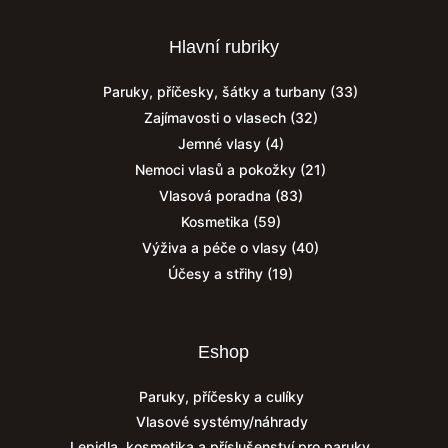
Hlavní rubriky
Paruky, příčesky, šátky a turbany
(33)
Zajímavosti o vlasech
(32)
Jemné vlasy
(4)
Nemoci vlasů a pokožky
(21)
Vlasová poradna
(83)
Kosmetika
(59)
Výživa a péče o vlasy
(40)
Účesy a střihy
(19)
Eshop
Paruky, příčesky a culíky
Vlasové systémy/náhrady
Lepidla, kosmetika a příslušenství pro paruky.