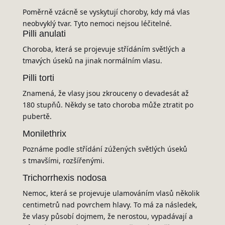
Poměrně vzácně se vyskytují choroby, kdy má vlas
neobvyklý tvar. Tyto nemoci nejsou léčitelné.
Pilli anulati
Choroba, která se projevuje střídáním světlých a
tmavých úseků na jinak normálním vlasu.
Pilli torti
Znamená, že vlasy jsou zkrouceny o devadesát až
180 stupňů. Někdy se tato choroba může ztratit po
pubertě.
Monilethrix
Poznáme podle střídání zúžených světlých úseků
s tmavšími, rozšířenými.
Trichorrhexis nodosa
Nemoc, která se projevuje ulamováním vlasů několik
centimetrů nad povrchem hlavy. To má za následek,
že vlasy působí dojmem, že nerostou, vypadávají a