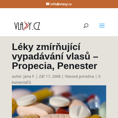
info@vlasy.cz
Léky zmírňující
vypadávání vlasů –
Propecia, Penester
autor:
Jana F.
|
Zář 17, 2008
|
Vlasová poradna
|
0
komentářů