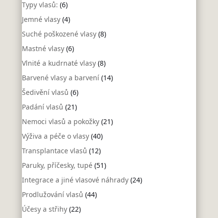
Typy vlasů:
(6)
Jemné vlasy
(4)
Suché poškozené vlasy
(8)
Mastné vlasy
(6)
Vlnité a kudrnaté vlasy
(8)
Barvené vlasy a barvení
(14)
Šedivění vlasů
(6)
Padání vlasů
(21)
Nemoci vlasů a pokožky
(21)
Výživa a péče o vlasy
(40)
Transplantace vlasů
(12)
Paruky, příčesky, tupé
(51)
Integrace a jiné vlasové náhrady
(24)
Prodlužování vlasů
(44)
Účesy a střihy
(22)