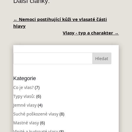
Další články:
←
Nemoci postihující kůži ve vlasaté části
hlavy
Vlasy - typ a charakter
→
Kategorie
Co je vlas?
(7)
Typy vlasů:
(6)
Jemné vlasy
(4)
Suché poškozené vlasy
(8)
Mastné vlasy
(6)
Vlnité a kudrnaté vlasy
(8)