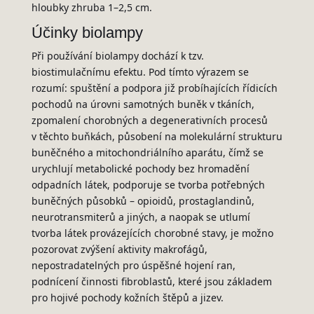
hloubky zhruba 1–2,5 cm.
Účinky biolampy
Při používání biolampy dochází k tzv.
biostimulačnímu efektu. Pod tímto výrazem se
rozumí: spuštění a podpora již probíhajících řídicích
pochodů na úrovni samotných buněk v tkáních,
zpomalení chorobných a degenerativních procesů
v těchto buňkách, působení na molekulární strukturu
buněčného a mitochondriálního aparátu, čímž se
urychlují metabolické pochody bez hromadění
odpadních látek, podporuje se tvorba potřebných
buněčných působků – opioidů, prostaglandinů,
neurotransmiterů a jiných, a naopak se utlumí
tvorba látek provázejících chorobné stavy, je možno
pozorovat zvýšení aktivity makrofágů,
nepostradatelných pro úspěšné hojení ran,
podnícení činnosti fibroblastů, které jsou základem
pro hojivé pochody kožních štěpů a jizev.