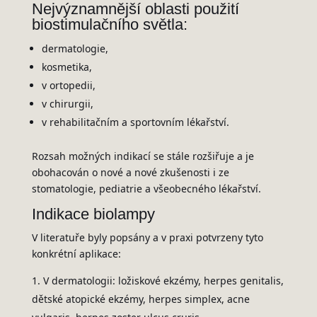
Nejvýznamnější oblasti použití
biostimulačního světla:
dermatologie,
kosmetika,
v ortopedii,
v chirurgii,
v rehabilitačním a sportovním lékařství.
Rozsah možných indikací se stále rozšiřuje a je
obohacován o nové a nové zkušenosti i ze
stomatologie, pediatrie a všeobecného lékařství.
Indikace biolampy
V literatuře byly popsány a v praxi potvrzeny tyto
konkrétní aplikace:
V dermatologii: ložiskové ekzémy, herpes genitalis,
dětské atopické ekzémy, herpes simplex, acne