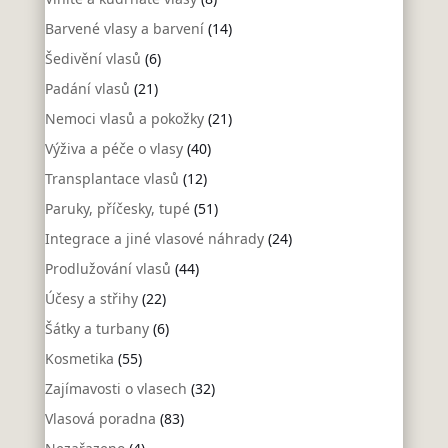
Barvené vlasy a barvení
(14)
Šedivění vlasů
(6)
Padání vlasů
(21)
Nemoci vlasů a pokožky
(21)
Výživa a péče o vlasy
(40)
Transplantace vlasů
(12)
Paruky, příčesky, tupé
(51)
Integrace a jiné vlasové náhrady
(24)
Prodlužování vlasů
(44)
Účesy a střihy
(22)
Šátky a turbany
(6)
Kosmetika
(55)
Zajímavosti o vlasech
(32)
Vlasová poradna
(83)