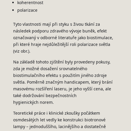
koherentnost
polarizace
Tyto vlastnosti mají při styku s živou tkání za
následek podporu zdravého vývoje buněk, efekt
označovaný v odborné literatuře jako biostimulace,
při které hraje nejdůležitější roli polarizace světla
(viz obr.).
Na základě tohoto zjištění byly provedeny pokusy,
zda je možné dosažení srovnatelného
biostimulačního efektu s použitím jiného zdroje
světla. Poměrně značným handicapem, který brání
masovému rozšíření laseru, je jeho vyšší cena, ale
také dodržování bezpečnostních
hygienických norem.
Teoretické práce i klinické zkoušky počátkem
osmdesátých let vedly ke konstrukci biotronové
lampy – jednoduššího, lacinějšího a dostatečně