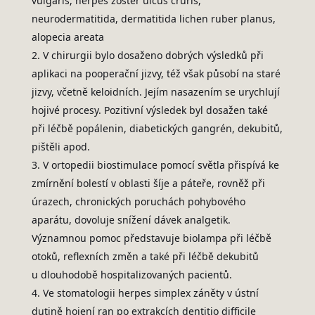
vulgaris, herpes zoster ulcus cruris,
neurodermatitida, dermatitida lichen ruber planus,
alopecia areata
V chirurgii bylo dosaženo dobrých výsledků při
aplikaci na pooperační jizvy, též však působí na staré
jizvy, včetně keloidních. Jejím nasazením se urychlují
hojivé procesy. Pozitivní výsledek byl dosažen také
při léčbě popálenin, diabetických gangrén, dekubitů,
pištěli apod.
V ortopedii biostimulace pomocí světla přispívá ke
zmírnění bolestí v oblasti šíje a páteře, rovněž při
úrazech, chronických poruchách pohybového
aparátu, dovoluje snížení dávek analgetik.
Významnou pomoc představuje biolampa při léčbě
otoků, reflexních změn a také při léčbě dekubitů
u dlouhodobě hospitalizovaných pacientů.
Ve stomatologii herpes simplex záněty v ústní
dutině hojení ran po extrakcích dentitio difficile