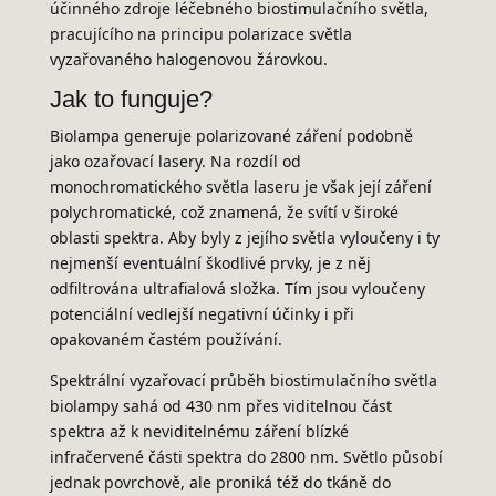
účinného zdroje léčebného biostimulačního světla,
pracujícího na principu polarizace světla
vyzařovaného halogenovou žárovkou.
Jak to funguje?
Biolampa generuje polarizované záření podobně
jako ozařovací lasery. Na rozdíl od
monochromatického světla laseru je však její záření
polychromatické, což znamená, že svítí v široké
oblasti spektra. Aby byly z jejího světla vyloučeny i ty
nejmenší eventuální škodlivé prvky, je z něj
odfiltrována ultrafialová složka. Tím jsou vyloučeny
potenciální vedlejší negativní účinky i při
opakovaném častém používání.
Spektrální vyzařovací průběh biostimulačního světla
biolampy sahá od 430 nm přes viditelnou část
spektra až k neviditelnému záření blízké
infračervené části spektra do 2800 nm. Světlo působí
jednak povrchově, ale proniká též do tkáně do