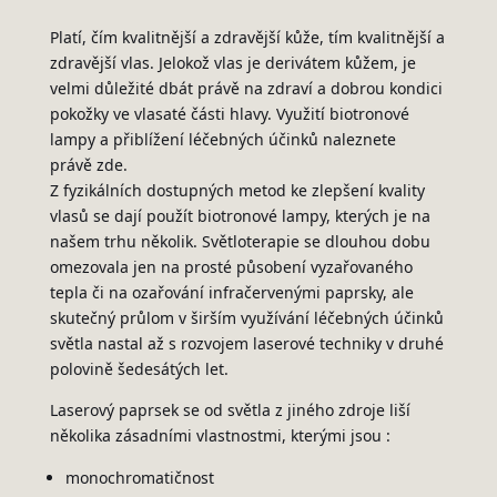
Platí, čím kvalitnější a zdravější kůže, tím kvalitnější a
zdravější vlas. Jelokož vlas je derivátem kůžem, je
velmi důležité dbát právě na zdraví a dobrou kondici
pokožky ve vlasaté části hlavy. Využití biotronové
lampy a přiblížení léčebných účinků naleznete
právě zde.
Z fyzikálních dostupných metod ke zlepšení kvality
vlasů se dají použít biotronové lampy, kterých je na
našem trhu několik. Světloterapie se dlouhou dobu
omezovala jen na prosté působení vyzařovaného
tepla či na ozařování infračervenými paprsky, ale
skutečný průlom v širším využívání léčebných účinků
světla nastal až s rozvojem laserové techniky v druhé
polovině šedesátých let.
Laserový paprsek se od světla z jiného zdroje liší
několika zásadními vlastnostmi, kterými jsou :
monochromatičnost