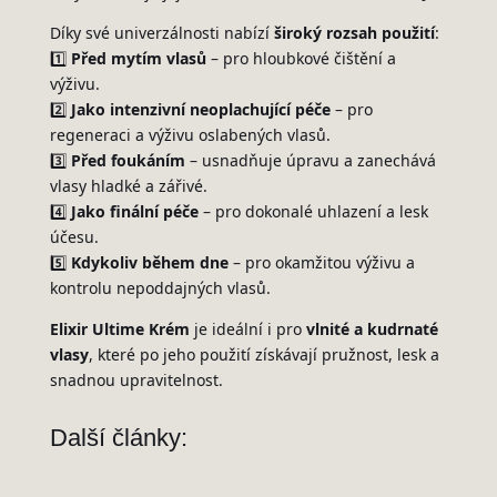
Díky své univerzálnosti nabízí
široký rozsah použití
:
1️⃣
Před mytím vlasů
– pro hloubkové čištění a
výživu.
2️⃣
Jako intenzivní neoplachující péče
– pro
regeneraci a výživu oslabených vlasů.
3️⃣
Před foukáním
– usnadňuje úpravu a zanechává
vlasy hladké a zářivé.
4️⃣
Jako finální péče
– pro dokonalé uhlazení a lesk
účesu.
5️⃣
Kdykoliv během dne
– pro okamžitou výživu a
kontrolu nepoddajných vlasů.
Elixir Ultime Krém
je ideální i pro
vlnité a kudrnaté
vlasy
, které po jeho použití získávají pružnost, lesk a
snadnou upravitelnost.
Další články: