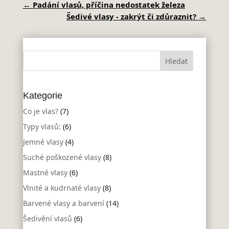
←
Padání vlasů, příčina nedostatek železa
Šedivé vlasy - zakrýt či zdůraznit?
→
Kategorie
Co je vlas?
(7)
Typy vlasů:
(6)
Jemné vlasy
(4)
Suché poškozené vlasy
(8)
Mastné vlasy
(6)
Vlnité a kudrnaté vlasy
(8)
Barvené vlasy a barvení
(14)
Šedivění vlasů
(6)