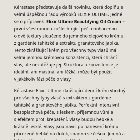
Kérastase představuje další novinku, která doplňuje
velmi úspěšnou řadu výrobků ELIXIR ULTIME. Jedné
se o přípravek
Elixir Ultime Beautifying Oil Cream
–
první všestrannou zušlechťující péči obohacenou
o dvě textury sloučené do jemného olejového krému
z gardénie tahitské a extraktu granátového jablka.
Tento zkrášlující krém pro všechny typy vlasů má
velmi jemnou krémovou konzistenci, která chrání
vlas, ale nezatěžuje jej. Struktura a konzistence je
ideální, ani mastná, ani těžká, může být použit
v jakékoliv fázi péče o vlasy.
Kérastase Elixir Ultime zkrášlující denní krém vhodný
pro všechny typy vlasů s extraktem z gardénie
tahitské a granátového jablka. Perfektní intenzivní
bezoplachová péče, s leskem, příjemnou vůní a
s efektem proti krepatění. Vlasy budou hebké a
krásně lesklé. Vlasy jsou navíc po nanesení krému
přirozeně hebké na dotek, snadno se češou. Jemná a