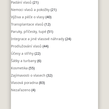
Padání vlasů
(21)
Nemoci vlasů a pokožky
(21)
Výživa a péče o vlasy
(40)
Transplantace vlasů
(12)
Paruky, příčesky, tupé
(51)
Integrace a jiné vlasové náhrady
(24)
Prodlužování vlasů
(44)
Účesy a střihy
(22)
Šátky a turbany
(6)
Kosmetika
(55)
Zajímavosti o vlasech
(32)
Vlasová poradna
(83)
Nezařazeno
(4)