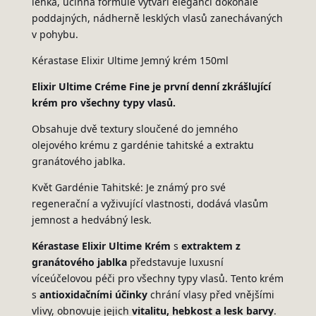
lehká, účinná formule vytváří eleganci dokonale
poddajných, nádherně lesklých vlasů zanechávaných
v pohybu.
Kérastase Elixir Ultime Jemný krém 150ml
Elixir Ultime Créme Fine je první denní zkrášlující
krém pro všechny typy vlasů.
Obsahuje dvě textury sloučené do jemného
olejového krému z gardénie tahitské a extraktu
granátového jablka.
Květ Gardénie Tahitské: Je známý pro své
regenerační a vyživující vlastnosti, dodává vlasům
jemnost a hedvábný lesk.
Kérastase Elixir Ultime Krém
s
extraktem z
granátového jablka
představuje luxusní
víceúčelovou péči pro všechny typy vlasů. Tento krém
s
antioxidačními účinky
chrání vlasy před vnějšími
vlivy, obnovuje jejich
vitalitu, hebkost a lesk barvy
.