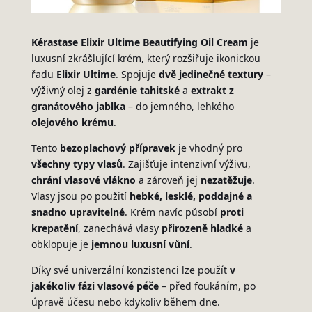
Kérastase Elixir Ultime Beautifying Oil Cream
je
luxusní zkrášlující krém, který rozšiřuje ikonickou
řadu
Elixir Ultime
. Spojuje
dvě jedinečné textury
–
výživný olej z
gardénie tahitské
a
extrakt z
granátového jablka
– do jemného, lehkého
olejového krému
.
Tento
bezoplachový přípravek
je vhodný pro
všechny typy vlasů
. Zajišťuje intenzivní výživu,
chrání vlasové vlákno
a zároveň jej
nezatěžuje
.
Vlasy jsou po použití
hebké, lesklé, poddajné a
snadno upravitelné
. Krém navíc působí
proti
krepatění
, zanechává vlasy
přirozeně hladké
a
obklopuje je
jemnou luxusní vůní
.
Díky své univerzální konzistenci lze použít
v
jakékoliv fázi vlasové péče
– před foukáním, po
úpravě účesu nebo kdykoliv během dne.