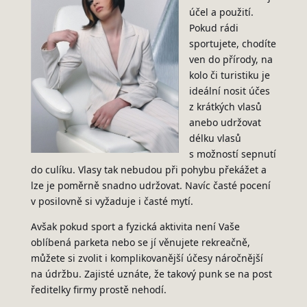
účel a použití.
Pokud rádi
sportujete, chodíte
ven do přírody, na
kolo či turistiku je
ideální nosit účes
z krátkých vlasů
anebo udržovat
délku vlasů
s možností sepnutí
do culíku. Vlasy tak nebudou při pohybu překážet a
lze je poměrně snadno udržovat. Navíc časté pocení
v posilovně si vyžaduje i časté mytí.
Avšak pokud sport a fyzická aktivita není Vaše
oblíbená parketa nebo se jí věnujete rekreačně,
můžete si zvolit i komplikovanější účesy náročnější
na údržbu. Zajisté uznáte, že takový punk se na post
ředitelky firmy prostě nehodí.