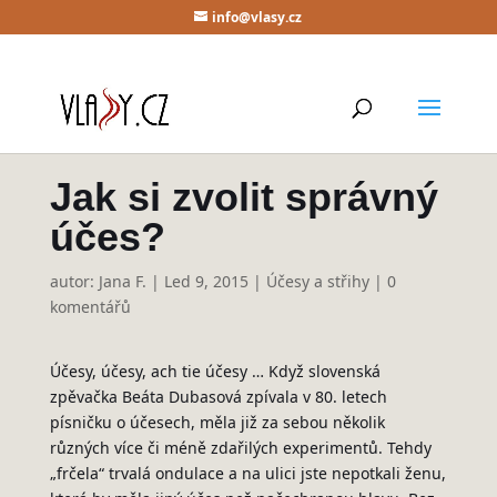
info@vlasy.cz
Jak si zvolit správný
účes?
autor:
Jana F.
|
Led 9, 2015
|
Účesy a střihy
|
0
komentářů
Účesy, účesy, ach tie účesy … Když slovenská
zpěvačka Beáta Dubasová zpívala v 80. letech
písničku o účesech, měla již za sebou několik
různých více či méně zdařilých experimentů. Tehdy
„frčela“ trvalá ondulace a na ulici jste nepotkali ženu,