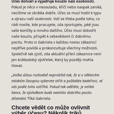
Účes dotváří a vyjadřuje kouzlo naší osobnosti.
Pokud je něco v nesouladu, křičí nebo naopak zaniká,
necítíme se zkrátka dobře. Účes se musí hodit k typu
a výrazu naší osobnosti. Volí se třeba podle toho, co
rádi nosíte, kde pracujete, zda sportujete, jaké jsou
vaše koníčky a mnoho dalšího. Účes musí dotvořit
naše kouzlo, přispět k sebevědomí či dobrému
pocitu. Proto si Gabriela s každou novou zákaznicí
nejdříve povídá a prokonzultuje všechny možnosti.
Společně tak zjistí, zda aktuální přání zákaznice není
jen krátkodobý výstřelek, který by později mohla
litovat.
„Volba účesu rozhodně neprobíhá tak, že si v některém
módním časopisu vyberete střih a požádáte kadeřnici, ať
vás podle toho ostříhá. Pokud tak uděláte, je veliká
šance, že výsledkem bude namísto dobrého pocitu
zklamání.“
říká Gabriela.
Chcete vědět co může ovlivnit
výběr účesu?
Několik triků