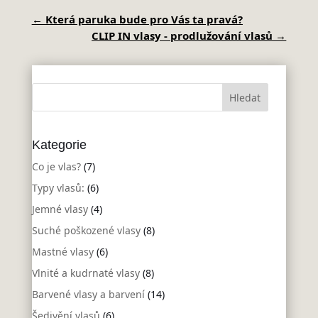
←
Která paruka bude pro Vás ta pravá?
CLIP IN vlasy - prodlužování vlasů
→
Kategorie
Co je vlas?
(7)
Typy vlasů:
(6)
Jemné vlasy
(4)
Suché poškozené vlasy
(8)
Mastné vlasy
(6)
Vlnité a kudrnaté vlasy
(8)
Barvené vlasy a barvení
(14)
Šedivění vlasů
(6)