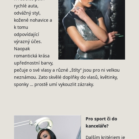
rychlé auta,
odvážný styl,
kožené nohavice a
k tomu
odpovídající
výrazný účes.
Naopak
romantická krása
upřednostní barvy,
pečuje o své vlasy a různé „štíty“ jsou pro ni velkou
neznámou. Zato skvělé doplňky do vlasů, květinky,
sponky … prostě umí vykouzlit zázraky.
Pro sport či do
kanceláře?
Dalším kritériem je