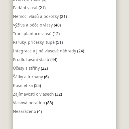
Padání vlasů
(21)
Nemoci vlasů a pokožky
(21)
Výživa a péče o vlasy
(40)
Transplantace vlasů
(12)
Paruky, příčesky, tupé
(51)
Integrace a jiné vlasové náhrady
(24)
Prodlužování vlasů
(44)
Účesy a střihy
(22)
Šátky a turbany
(6)
Kosmetika
(55)
Zajímavosti o vlasech
(32)
Vlasová poradna
(83)
Nezařazeno
(4)