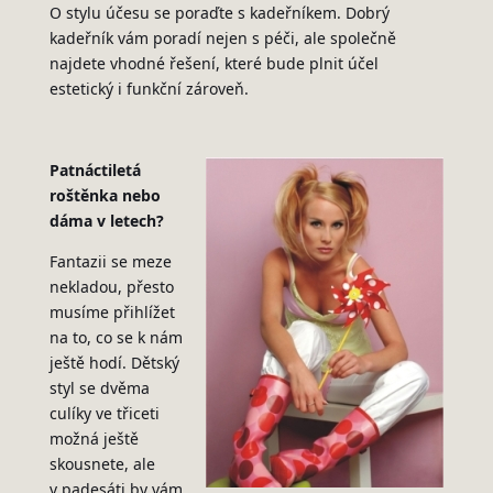
O stylu účesu se poraďte s kadeřníkem. Dobrý
kadeřník vám poradí nejen s péči, ale společně
najdete vhodné řešení, které bude plnit účel
estetický i funkční zároveň.
Patnáctiletá
roštěnka nebo
dáma v letech?
Fantazii se meze
nekladou, přesto
musíme přihlížet
na to, co se k nám
ještě hodí. Dětský
styl se dvěma
culíky ve třiceti
možná ještě
skousnete, ale
v padesáti by vám