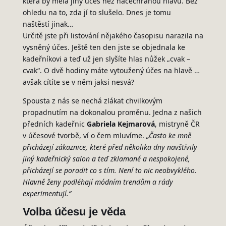
která by měla jiný účes než načechranou hlavu. Bez
ohledu na to, zda jí to slušelo. Dnes je tomu
naštěstí jinak…
Určitě jste při listování nějakého časopisu narazila na
vysněný účes. Ještě ten den jste se objednala ke
kadeřníkovi a teď už jen slyšíte hlas nůžek „cvak –
cvak“. O dvě hodiny máte vytoužený účes na hlavě …
avšak cítíte se v něm jaksi nesvá?
Spousta z nás se nechá zlákat chvilkovým
propadnutím na dokonalou proměnu. Jedna z našich
předních kadeřnic
Gabriela Kejmarová
, mistryně ČR
v účesové tvorbě, ví o čem mluvíme.
„Často ke mně
přicházejí zákaznice, které před několika dny navštívily
jiný kadeřnický salon a teď zklamané a nespokojené,
přicházejí se poradit co s tím. Není to nic neobvyklého.
Hlavně ženy podléhají módním trendům a rády
experimentují.“
Volba účesu je věda