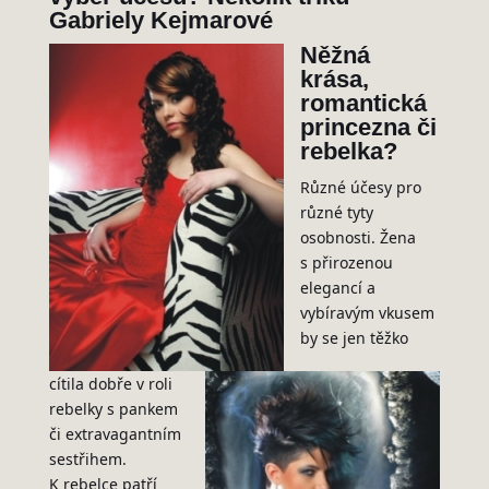
Gabriely Kejmarové
Něžná
krása,
romantická
princezna či
rebelka?
Různé účesy pro
různé tyty
osobnosti. Žena
s přirozenou
elegancí a
vybíravým vkusem
by se jen těžko
cítila dobře v roli
rebelky s pankem
či extravagantním
sestřihem.
K rebelce patří