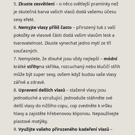
Zkuste zesvětlení
– o něco světlejší pramínky než
je skutečná barva vašich vlasů dodá vašemu účesu
sexy efekt.
Nemyjte vlasy příliš často
– přirozený tuk z vaší
pokožky ve vlasové části dodá vašim vlasům lesk a
tvarovatelnost. Zkuste vynechat jedno mytí ze tří
současných.
Nemyslete, že dlouhé jsou vždy nejlepší –
módní
krátké
střihy
na skřítka, rozcuchaný nebo klučičí střih
může být super sexy, ovšem když budou vaše vlasy
zářivé a zdravé.
Upravení delších vlasů
– stažené vlasy jsou
jednoduché a vzrušující. Jednoduše stáhněte své
delší vlasy do nižšího copu, cop zvedněte k vršku
hlavy a zajistěte hřebenovou klipsnou. Nepoužívejte
plastové motýlky.
Využijte vašeho přirozeného kadeření vlasů
–