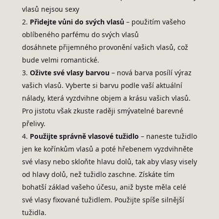
vlasů nejsou sexy
Přidejte vůni do svých vlasů
– použitím vašeho
oblíbeného parfému do svých vlasů
dosáhnete přijemného provonění vašich vlasů, což
bude velmi romantické.
Oživte své vlasy barvou
– nová barva posílí výraz
vašich vlasů. Vyberte si barvu podle vaší aktuální
nálady, která vyzdvihne objem a krásu vašich vlasů.
Pro jistotu však zkuste raději smývatelné barevné
přelivy.
Použijte správně vlasové tužidlo
– naneste tužidlo
jen ke kořínkům vlasů a poté hřebenem vyzdvihněte
své vlasy nebo skloňte hlavu dolů, tak aby vlasy visely
od hlavy dolů, než tužidlo zaschne. Získáte tím
bohatší základ vašeho účesu, aniž byste měla celé
své vlasy fixované tužidlem. Použijte spíše silnější
tužidla.