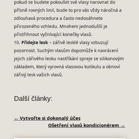
pokud se budete pokoušet své vlasy narovnat do
přísně rovných linií, bude to pro vás vždy náročná a
zdlouhavá procedura a často nedosáhnete
přirozeného vzhledu. Mnohem jednodušší je
přistřihnout vyčnívající konečky vlasů.
Přidejte lesk
– zářivě lesklé vlasy vzbuzují
pozornost. Suchým vlasům dopomůže k navrácení
jejich zářivého lesku nastříkání spreje se silikonovým
základem, který vyrovná vlasovou kutikulu a obnoví
zářivý lesk vašich vlasů.
Další články:
←
Vytvořte si dokonalý účes
Ošetření vlasů kondicionérem
→