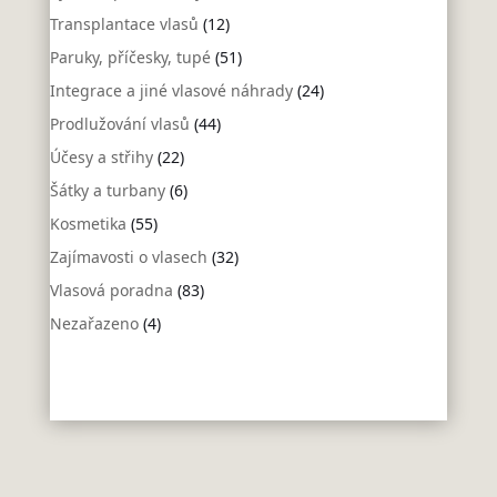
Transplantace vlasů
(12)
Paruky, příčesky, tupé
(51)
Integrace a jiné vlasové náhrady
(24)
Prodlužování vlasů
(44)
Účesy a střihy
(22)
Šátky a turbany
(6)
Kosmetika
(55)
Zajímavosti o vlasech
(32)
Vlasová poradna
(83)
Nezařazeno
(4)