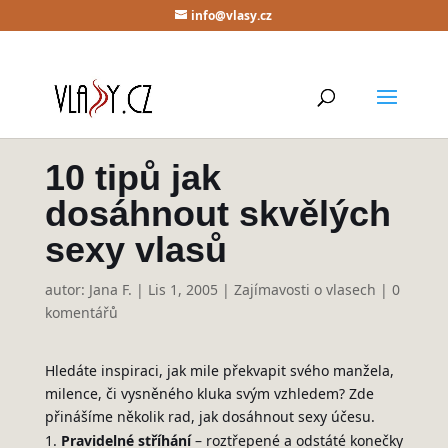
info@vlasy.cz
10 tipů jak
dosáhnout skvělých
sexy vlasů
autor:
Jana F.
|
Lis 1, 2005
|
Zajímavosti o vlasech
|
0
komentářů
Hledáte inspiraci, jak mile překvapit svého manžela,
milence, či vysněného kluka svým vzhledem? Zde
přinášíme několik rad, jak dosáhnout sexy účesu.
Pravidelné stříhání
– roztřepené a odstáté konečky