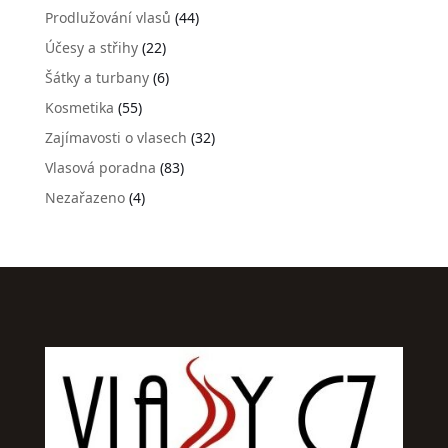
Prodlužování vlasů
(44)
Účesy a střihy
(22)
Šátky a turbany
(6)
Kosmetika
(55)
Zajímavosti o vlasech
(32)
Vlasová poradna
(83)
Nezařazeno
(4)