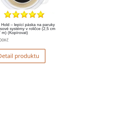
a Hold – lepící páska na paruky
asové systémy v roličce (2,5 cm
7 m) (Kopírovat)
00
Kč
Detail produktu