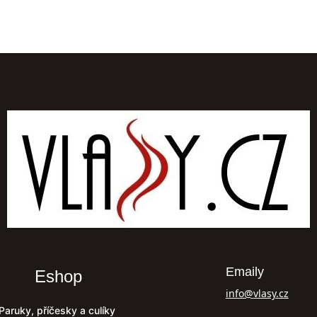
Emaily
Eshop
info@vlasy.cz
Paruky, příčesky a culíky