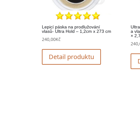
Lepicí páska na prodlužování
Ultr
vlasů- Ultra Hold – 1,2cm x 273 cm
a vl
× 2,
240,00
Kč
240,
Detail produktu