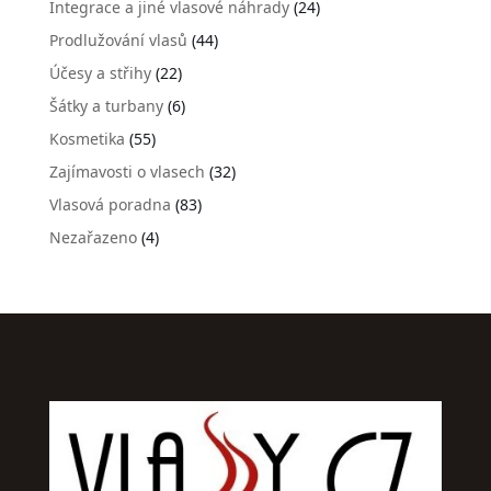
Integrace a jiné vlasové náhrady
(24)
Prodlužování vlasů
(44)
Účesy a střihy
(22)
Šátky a turbany
(6)
Kosmetika
(55)
Zajímavosti o vlasech
(32)
Vlasová poradna
(83)
Nezařazeno
(4)