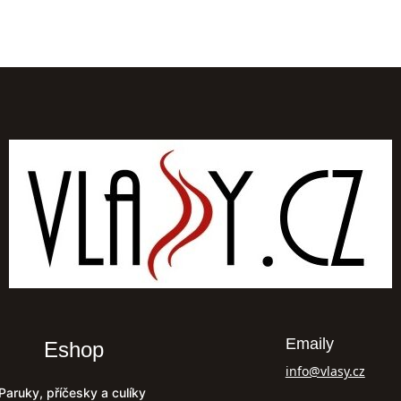
Emaily
Eshop
info@vlasy.cz
Paruky, příčesky a culíky