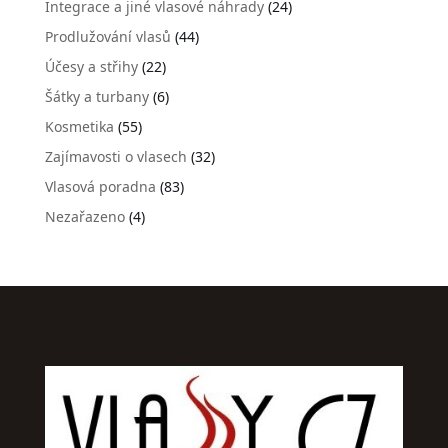
Integrace a jiné vlasové náhrady
(24)
Prodlužování vlasů
(44)
Účesy a střihy
(22)
Šátky a turbany
(6)
Kosmetika
(55)
Zajímavosti o vlasech
(32)
Vlasová poradna
(83)
Nezařazeno
(4)