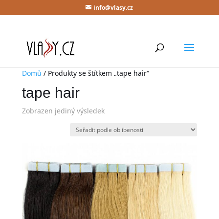
info@vlasy.cz
Domů
/ Produkty se štítkem „tape hair“
tape hair
Zobrazen jediný výsledek