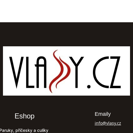
Emaily
Eshop
info@vlasy.cz
Paruky, příčesky a culíky