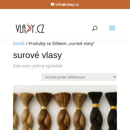
info@vlasy.cz
Domů
/ Produkty se štítkem „surové vlasy“
surové vlasy
Zobrazen jediný výsledek