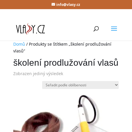
info@vlasy.cz
Domů
/ Produkty se štítkem „školení prodlužování
vlasů“
školení prodlužování vlasů
Zobrazen jediný výsledek