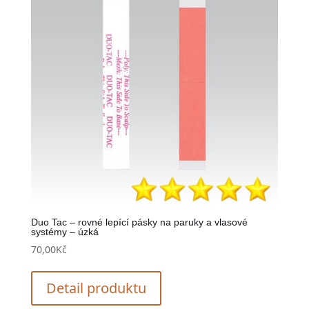
Duo Tac – rovné lepící pásky na paruky a vlasové
systémy – úzká
70,00
Kč
Detail produktu