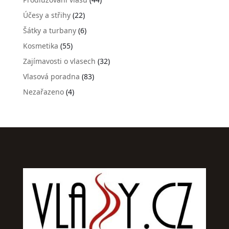
Účesy a střihy
(22)
Šátky a turbany
(6)
Kosmetika
(55)
Zajímavosti o vlasech
(32)
Vlasová poradna
(83)
Nezařazeno
(4)