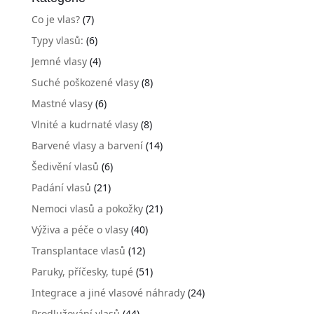
Co je vlas?
(7)
Typy vlasů:
(6)
Jemné vlasy
(4)
Suché poškozené vlasy
(8)
Mastné vlasy
(6)
Vlnité a kudrnaté vlasy
(8)
Barvené vlasy a barvení
(14)
Šedivění vlasů
(6)
Padání vlasů
(21)
Nemoci vlasů a pokožky
(21)
Výživa a péče o vlasy
(40)
Transplantace vlasů
(12)
Paruky, příčesky, tupé
(51)
Integrace a jiné vlasové náhrady
(24)
Prodlužování vlasů
(44)