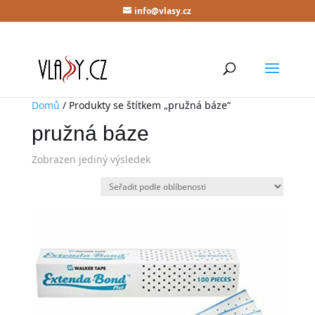
info@vlasy.cz
Domů
/ Produkty se štítkem „pružná báze“
pružná báze
Zobrazen jediný výsledek