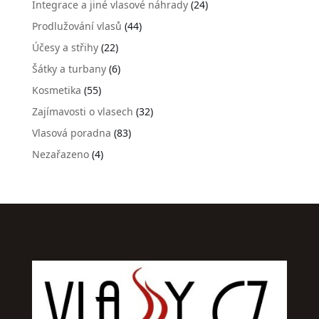
Integrace a jiné vlasové náhrady
(24)
Prodlužování vlasů
(44)
Účesy a střihy
(22)
Šátky a turbany
(6)
Kosmetika
(55)
Zajímavosti o vlasech
(32)
Vlasová poradna
(83)
Nezařazeno
(4)