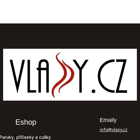
Emaily
Eshop
info@vlasy.cz
Paruky, příčesky a culíky