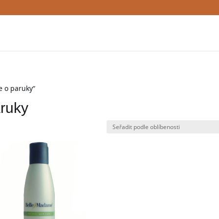
e o paruky“
aruky