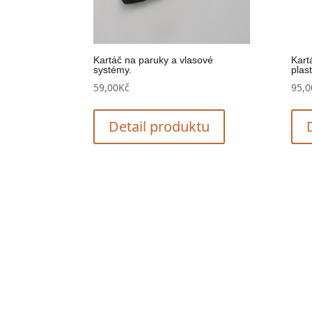
Kartáč na paruky a vlasové
Kart
systémy.
plas
59,00
Kč
95,0
Detail produktu