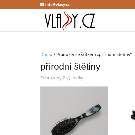
info@vlasy.cz
Domů
/ Produkty se štítkem „přírodní štětiny“
přírodní štětiny
Zobrazeny 2 výsledky