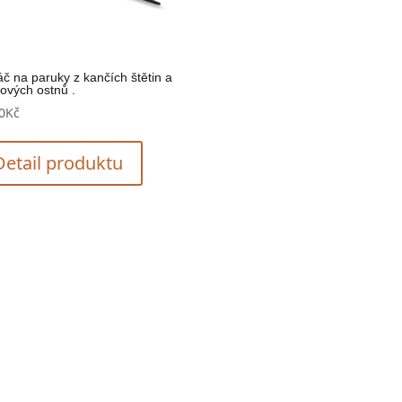
áč na paruky z kančích štětin a
tových ostnů .
0
Kč
Detail produktu