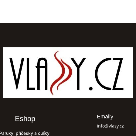
Emaily
Eshop
info@vlasy.cz
Paruky, příčesky a culíky