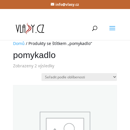
info@vlasy.cz
Domů
/ Produkty se štítkem „pomykadlo“
pomykadlo
Zobrazeny 2 výsledky