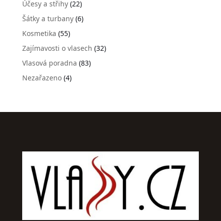
Účesy a střihy
(22)
Šátky a turbany
(6)
Kosmetika
(55)
Zajímavosti o vlasech
(32)
Vlasová poradna
(83)
Nezařazeno
(4)