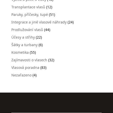
Transplantace vlasů
(12)
Paruky, příčesky, tupé
(51)
Integrace a jiné vlasové náhrady
(24)
Prodlužování vlasů
(44)
Účesy a střihy
(22)
Šátky a turbany
(6)
Kosmetika
(55)
Zajímavosti o vlasech
(32)
Vlasová poradna
(83)
Nezařazeno
(4)