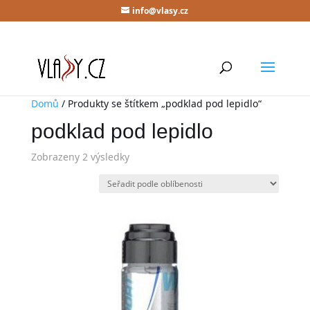
info@vlasy.cz
Domů
/ Produkty se štítkem „podklad pod lepidlo“
podklad pod lepidlo
Zobrazeny 2 výsledky