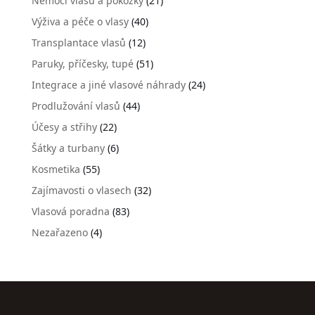
Nemoci vlasů a pokožky
(21)
Výživa a péče o vlasy
(40)
Transplantace vlasů
(12)
Paruky, příčesky, tupé
(51)
Integrace a jiné vlasové náhrady
(24)
Prodlužování vlasů
(44)
Účesy a střihy
(22)
Šátky a turbany
(6)
Kosmetika
(55)
Zajímavosti o vlasech
(32)
Vlasová poradna
(83)
Nezařazeno
(4)