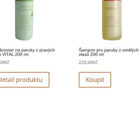
icioner na paruky z pravých
Šampon pro paruky z umělých
ů VITAL 200 ml.
vlasů 200 ml
00
Kč
220,00
Kč
Detail produktu
Koupit