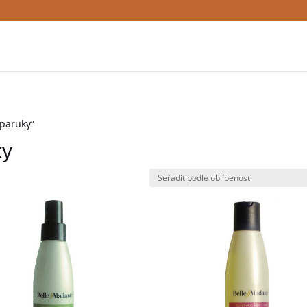
 paruky“
ky