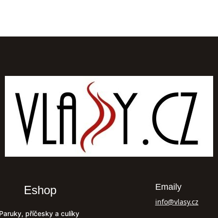
Emaily
Eshop
info@vlasy.cz
Paruky, příčesky a culíky