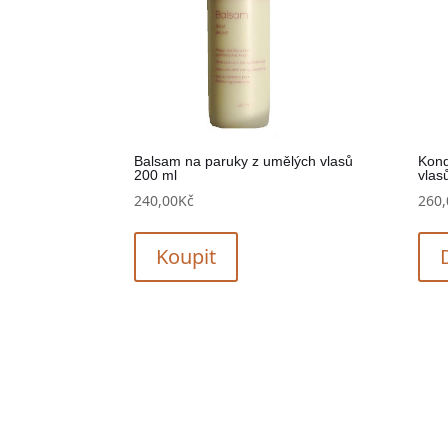
Balsam na paruky z umělých vlasů
Kond
200 ml
vlas
240,00
Kč
260,
Koupit