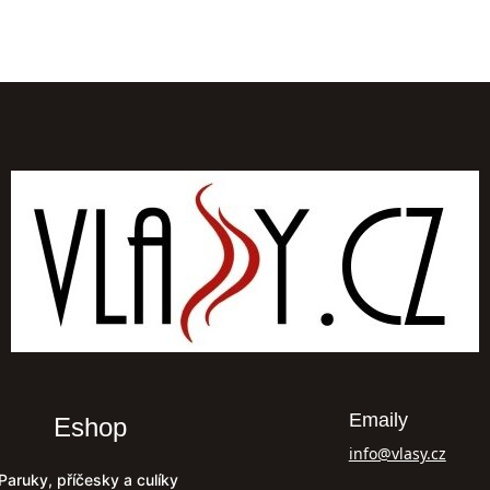
Emaily
Eshop
info@vlasy.cz
Paruky, příčesky a culíky