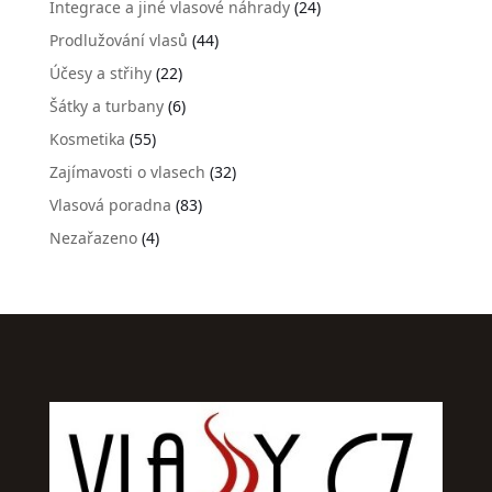
Integrace a jiné vlasové náhrady
(24)
Prodlužování vlasů
(44)
Účesy a střihy
(22)
Šátky a turbany
(6)
Kosmetika
(55)
Zajímavosti o vlasech
(32)
Vlasová poradna
(83)
Nezařazeno
(4)