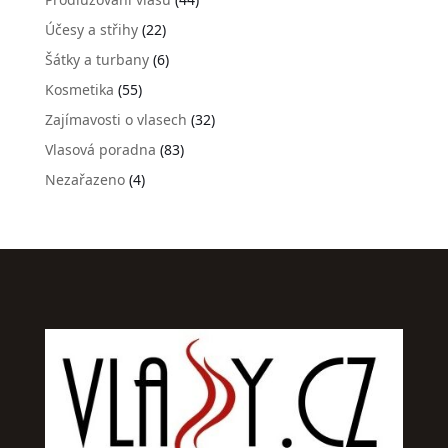
Účesy a střihy
(22)
Šátky a turbany
(6)
Kosmetika
(55)
Zajímavosti o vlasech
(32)
Vlasová poradna
(83)
Nezařazeno
(4)