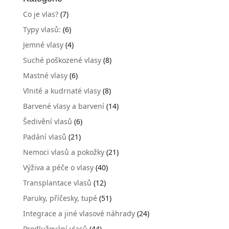
Co je vlas?
(7)
Typy vlasů:
(6)
Jemné vlasy
(4)
Suché poškozené vlasy
(8)
Mastné vlasy
(6)
Vlnité a kudrnaté vlasy
(8)
Barvené vlasy a barvení
(14)
Šedivění vlasů
(6)
Padání vlasů
(21)
Nemoci vlasů a pokožky
(21)
Výživa a péče o vlasy
(40)
Transplantace vlasů
(12)
Paruky, příčesky, tupé
(51)
Integrace a jiné vlasové náhrady
(24)
Prodlužování vlasů
(44)