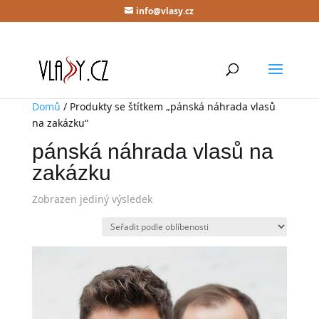
info@vlasy.cz
Domů
/ Produkty se štítkem „pánská náhrada vlasů
na zakázku“
pánská náhrada vlasů na
zakázku
Zobrazen jediný výsledek