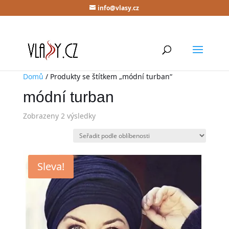
info@vlasy.cz
Domů
/ Produkty se štítkem „módní turban“
módní turban
Zobrazeny 2 výsledky
Sleva!