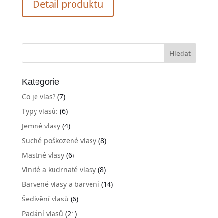
Detail produktu
950,00Kč.
740,00Kč.
Kategorie
Co je vlas?
(7)
Typy vlasů:
(6)
Jemné vlasy
(4)
Suché poškozené vlasy
(8)
Mastné vlasy
(6)
Vlnité a kudrnaté vlasy
(8)
Barvené vlasy a barvení
(14)
Šedivění vlasů
(6)
Padání vlasů
(21)