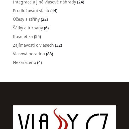
Integrace a jiné vlasové náhrady
(24)
Prodlužování vlasů
(44)
Účesy a střihy
(22)
Šátky a turbany
(6)
Kosmetika
(55)
Zajímavosti o vlasech
(32)
Vlasová poradna
(83)
Nezařazeno
(4)