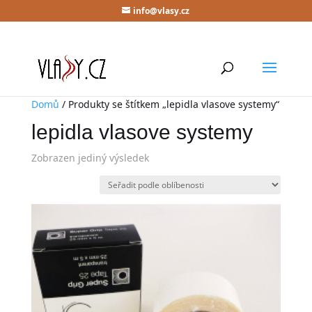
info@vlasy.cz
Domů
/ Produkty se štítkem „lepidla vlasove systemy“
lepidla vlasove systemy
Zobrazen jediný výsledek