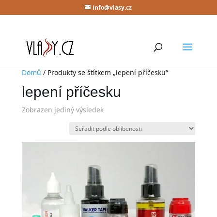
info@vlasy.cz
Domů
/ Produkty se štítkem „lepení příčesku“
lepení příčesku
Zobrazen jediný výsledek