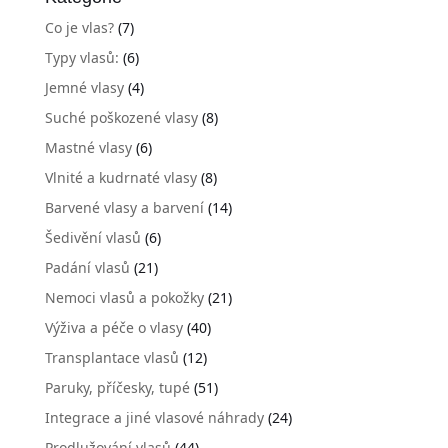
Co je vlas?
(7)
Typy vlasů:
(6)
Jemné vlasy
(4)
Suché poškozené vlasy
(8)
Mastné vlasy
(6)
Vlnité a kudrnaté vlasy
(8)
Barvené vlasy a barvení
(14)
Šedivění vlasů
(6)
Padání vlasů
(21)
Nemoci vlasů a pokožky
(21)
Výživa a péče o vlasy
(40)
Transplantace vlasů
(12)
Paruky, příčesky, tupé
(51)
Integrace a jiné vlasové náhrady
(24)
Prodlužování vlasů
(44)