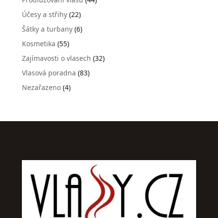
Účesy a střihy
(22)
Šátky a turbany
(6)
Kosmetika
(55)
Zajímavosti o vlasech
(32)
Vlasová poradna
(83)
Nezařazeno
(4)