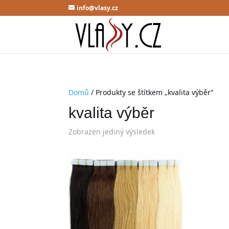
info@vlasy.cz
Domů
/ Produkty se štítkem „kvalita výběr“
kvalita výběr
Zobrazen jediný výsledek