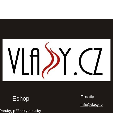
Emaily
Eshop
info@vlasy.cz
Paruky, příčesky a culíky