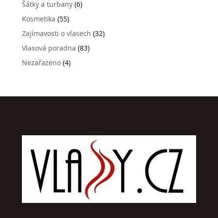
Šátky a turbany
(6)
Kosmetika
(55)
Zajímavosti o vlasech
(32)
Vlasová poradna
(83)
Nezařazeno
(4)