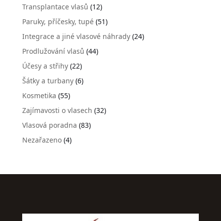
Transplantace vlasů
(12)
Paruky, příčesky, tupé
(51)
Integrace a jiné vlasové náhrady
(24)
Prodlužování vlasů
(44)
Účesy a střihy
(22)
Šátky a turbany
(6)
Kosmetika
(55)
Zajímavosti o vlasech
(32)
Vlasová poradna
(83)
Nezařazeno
(4)