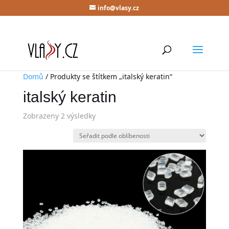
info@vlasy.cz
Domů
/ Produkty se štítkem „italský keratin“
italský keratin
Zobrazeny 2 výsledky