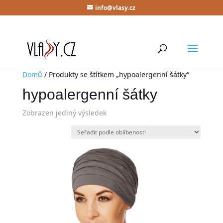
info@vlasy.cz
Domů
/ Produkty se štítkem „hypoalergenní šátky“
hypoalergenní šátky
Zobrazen jediný výsledek