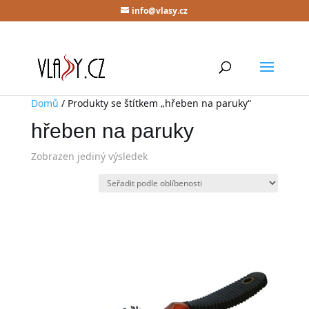
info@vlasy.cz
Domů
/ Produkty se štítkem „hřeben na paruky“
hřeben na paruky
Zobrazen jediný výsledek