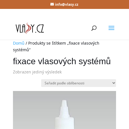
info@vlasy.cz
Domů
/ Produkty se štítkem „fixace vlasových
systémů“
fixace vlasových systémů
Zobrazen jediný výsledek