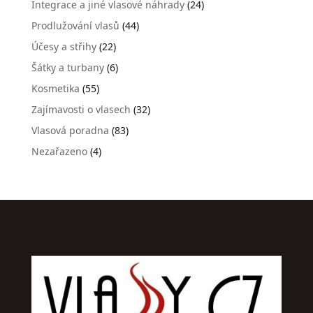
Integrace a jiné vlasové náhrady
(24)
Prodlužování vlasů
(44)
Účesy a střihy
(22)
Šátky a turbany
(6)
Kosmetika
(55)
Zajímavosti o vlasech
(32)
Vlasová poradna
(83)
Nezařazeno
(4)