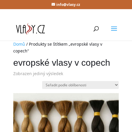
info@vlasy.cz
Domů
/ Produkty se štítkem „evropské vlasy v
copech“
evropské vlasy v copech
Zobrazen jediný výsledek