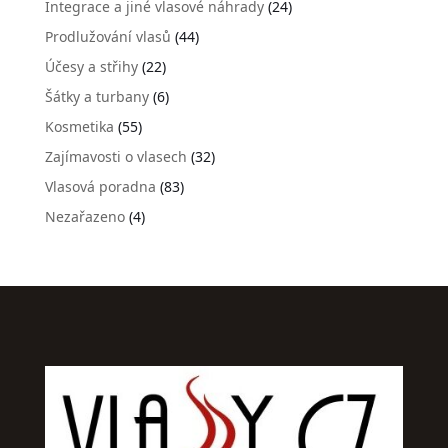
Integrace a jiné vlasové náhrady
(24)
Prodlužování vlasů
(44)
Účesy a střihy
(22)
Šátky a turbany
(6)
Kosmetika
(55)
Zajímavosti o vlasech
(32)
Vlasová poradna
(83)
Nezařazeno
(4)