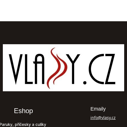
Emaily
Eshop
info@vlasy.cz
Paruky, příčesky a culíky