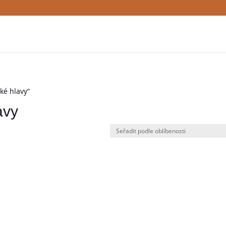
ké hlavy“
avy