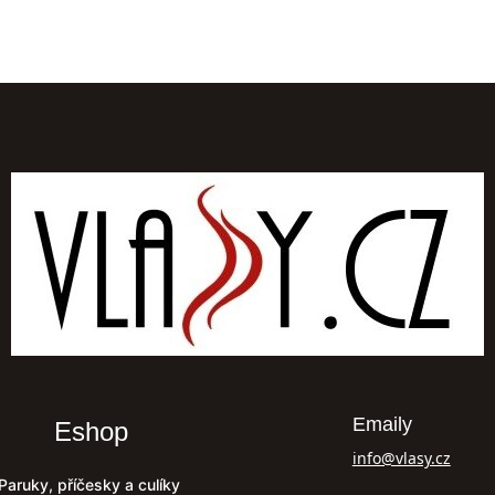
Emaily
Eshop
info@vlasy.cz
Paruky, příčesky a culíky