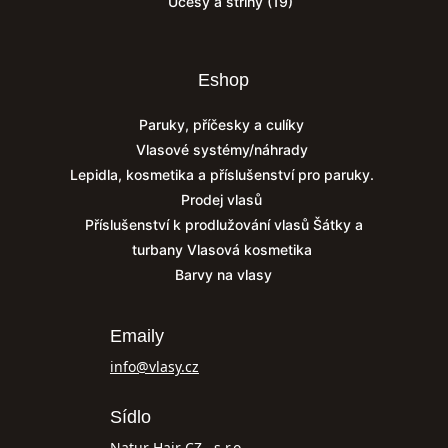
Účesy a střihy
(19)
Eshop
Paruky, příčesky a culíky
Vlasové systémy/náhrady
Lepidla, kosmetika a příslušenství pro paruky.
Prodej vlasů
Příslušenství k prodlužování vlasů
Šátky a
turbany
Vlasová kosmetika
Barvy na vlasy
Emaily
info@vlasy.cz
Sídlo
Natur Hair CZ., s.r.o.