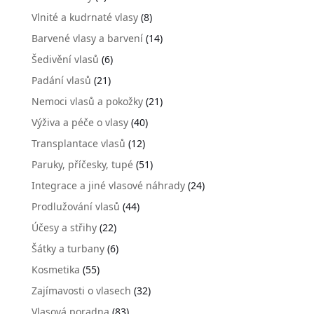
Vlnité a kudrnaté vlasy
(8)
Barvené vlasy a barvení
(14)
Šedivění vlasů
(6)
Padání vlasů
(21)
Nemoci vlasů a pokožky
(21)
Výživa a péče o vlasy
(40)
Transplantace vlasů
(12)
Paruky, příčesky, tupé
(51)
Integrace a jiné vlasové náhrady
(24)
Prodlužování vlasů
(44)
Účesy a střihy
(22)
Šátky a turbany
(6)
Kosmetika
(55)
Zajímavosti o vlasech
(32)
Vlasová poradna
(83)