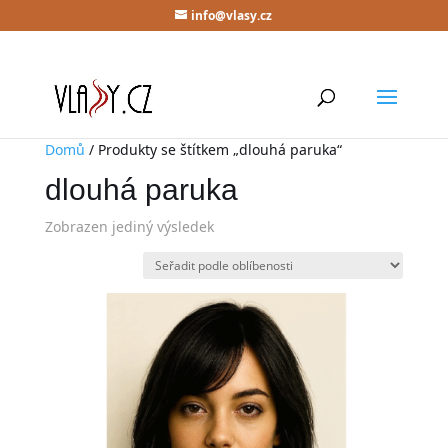
info@vlasy.cz
Domů
/ Produkty se štítkem „dlouhá paruka“
dlouhá paruka
Zobrazen jediný výsledek