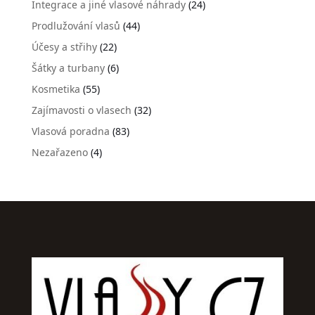
Integrace a jiné vlasové náhrady
(24)
Prodlužování vlasů
(44)
Účesy a střihy
(22)
Šátky a turbany
(6)
Kosmetika
(55)
Zajímavosti o vlasech
(32)
Vlasová poradna
(83)
Nezařazeno
(4)